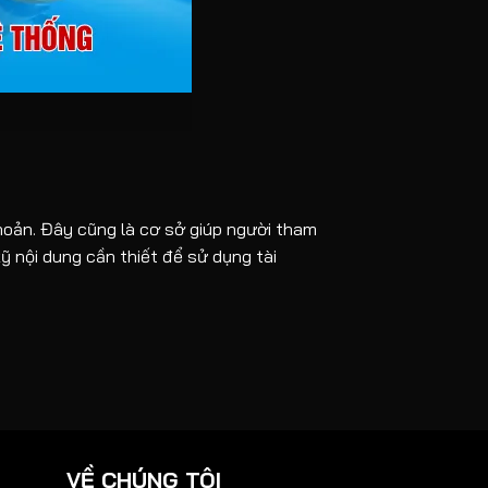
hoản. Đây cũng là cơ sở giúp người tham
ỹ nội dung cần thiết để sử dụng tài
VỀ CHÚNG TÔI