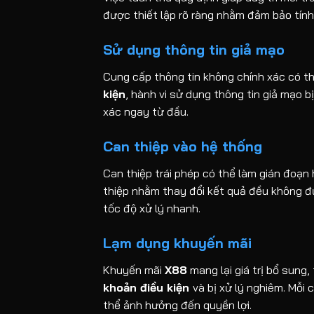
được thiết lập rõ ràng nhằm đảm bảo tính
Sử dụng thông tin giả mạo
Cung cấp thông tin không chính xác có thể
kiện
, hành vi sử dụng thông tin giả mạo 
xác ngay từ đầu.
Can thiệp vào hệ thống
Can thiệp trái phép có thể làm gián đoạn
thiệp nhằm thay đổi kết quả đều không đ
tốc độ xử lý nhanh.
Lạm dụng khuyến mãi
Khuyến mãi
X88
mang lại giá trị bổ sung,
khoản điều kiện
và bị xử lý nghiêm. Mỗi 
thể ảnh hưởng đến quyền lợi.