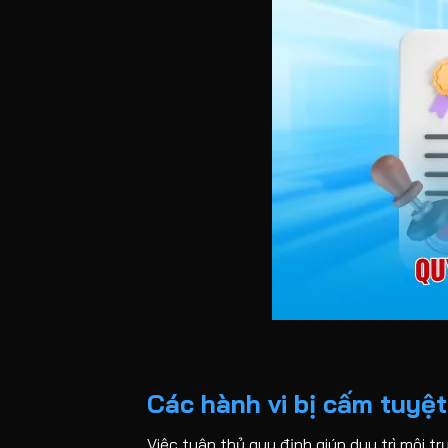
Các hành vi bị cấm tuyệt
Việc tuân thủ quy định giúp duy trì môi t