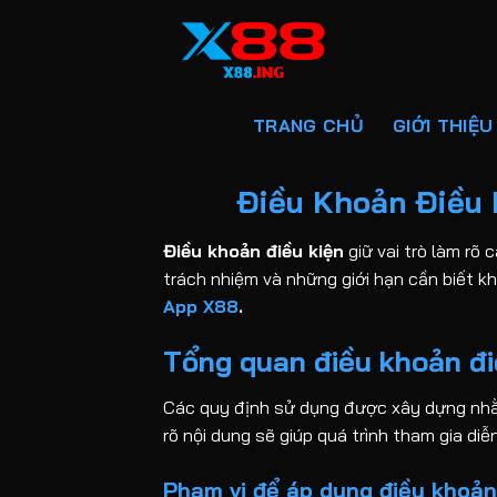
Bỏ
qua
nội
dung
TRANG CHỦ
GIỚI THIỆU
Điều Khoản Điều
Điều khoản điều kiện
giữ vai trò làm rõ
trách nhiệm và những giới hạn cần biết khi
App
X88
.
Tổng quan điều khoản đi
Các quy định sử dụng được xây dựng nhằm
rõ nội dung sẽ giúp quá trình tham gia di
Phạm vi để áp dụng điều khoản