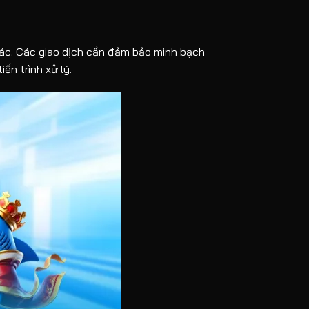
khác. Các giao dịch cần đảm bảo minh bạch
iến trình xử lý.