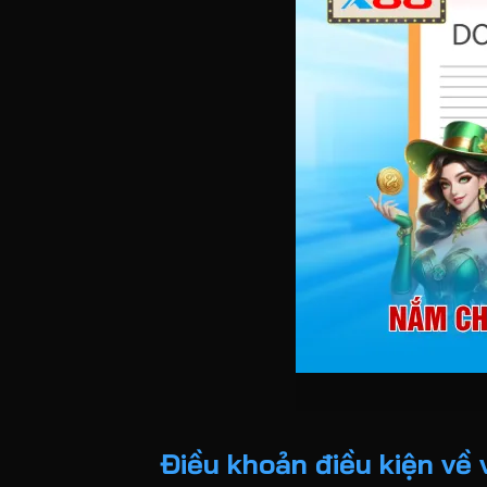
Điều khoản điều kiện về v