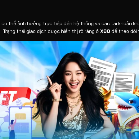
ng, có thể ảnh hưởng trực tiếp đến hệ thống và các tài khoản 
o. Trạng thái giao dịch được hiển thị rõ ràng ở
X88
để theo dõi t