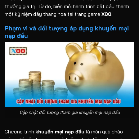
thưởng giá trị. Từ đó, biến mỗi hành trình bắt đầu thành
một kỷ niệm đầy thăng hoa tại trang game
X88
.
Phạm vi và đối tượng áp dụng khuyến mại
nạp đầu
Cập nhật đối tượng tham gia khuyến mại nạp đầu
Chương trình
khuyến mại nạp đầu
là món quà chào