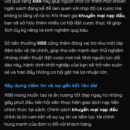
Gói quà tặng
X88
này giúp người chơi có thêm một khoản
ngân sách đáng kể để làm quen với nhịp độ cá cược mà
không lo lắng về rủi ro. Khi tham gia
khuyến mại nạp đầu
,
bạn sẽ sở hữu thêm nhiều cơ hội đặt cược thực tế giúp
tích lũy kỹ năng và kinh nghiệm quý báu.
Số tiền thưởng
X88
cộng thêm đóng vai trò như một lớp
đệm bảo vệ tài chính, giúp thợ săn mạnh dạn thử nghiệm
những chiến thuật đặt cược mới mẻ. Nhờ nguồn lực dồi
dào này, hành trình khởi nghiệp của bạn sẽ trở nên suôn
sẻ và tràn đầy những cơ hội gặt hái lợi nhuận lớn.
Xây dựng niềm tin và sự gắn kết lâu dài
X88
mong muốn tạo ra ấn tượng tốt đẹp ngay từ những
giây phút đầu tiên hội viên thực hiện giao dịch nạp tiền
chính thức tại sảnh. Chính sách
khuyến mại nạp đầu
chính là lời cam kết về sự uy tín và tiềm lực tài chính
hùng mạnh của đơn vị đối với khách hàng.