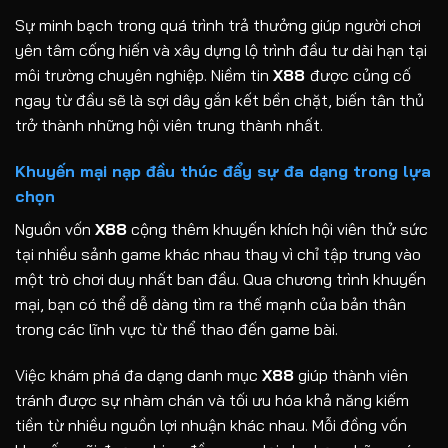
Sự minh bạch trong quá trình trả thưởng giúp người chơi
yên tâm cống hiến và xây dựng lộ trình đầu tư dài hạn tại
môi trường chuyên nghiệp. Niềm tin
X88
được củng cố
ngay từ đầu sẽ là sợi dây gắn kết bền chặt, biến tân thủ
trở thành những hội viên trung thành nhất.
Khuyến mại nạp đầu thúc đẩy sự đa dạng trong lựa
chọn
Nguồn vốn
X88
cộng thêm khuyến khích hội viên thử sức
tại nhiều sảnh game khác nhau thay vì chỉ tập trung vào
một trò chơi duy nhất ban đầu. Qua chương trình khuyến
mại, bạn có thể dễ dàng tìm ra thế mạnh của bản thân
trong các lĩnh vực từ thể thao đến game bài.
Việc khám phá đa dạng danh mục
X88
giúp thành viên
tránh được sự nhàm chán và tối ưu hóa khả năng kiếm
tiền từ nhiều nguồn lợi nhuận khác nhau. Mỗi đồng vốn