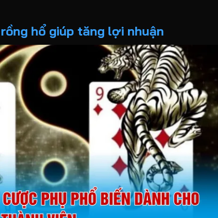
rồng hổ giúp tăng lợi nhuận