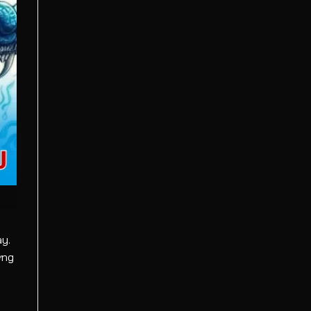
ay.
ởng
g