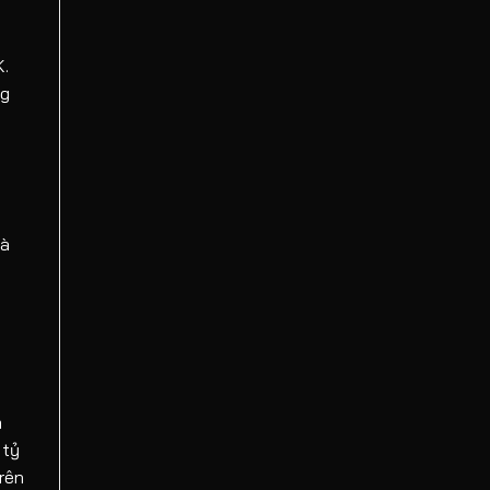
K.
ng
và
m
 tỷ
rên