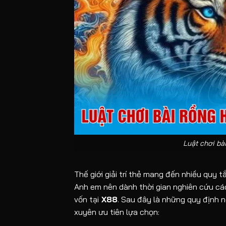
Luật chơi bà
Thế giới giải trí thẻ mang đến nhiều quy 
Anh em nên dành thời gian nghiên cứu cá
vốn tại
X88
. Sau đây là những quy định 
xuyên ưu tiên lựa chọn: