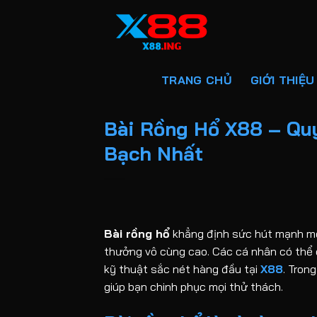
Bỏ
qua
nội
dung
TRANG CHỦ
GIỚI THIỆU
Bài Rồng Hổ X88 – Quy
Bạch Nhất
Bài rồng hổ
khẳng định sức hút mạnh mẽ đ
thưởng vô cùng cao. Các cá nhân có thể d
kỹ thuật sắc nét hàng đầu tại
X88
. Tron
giúp bạn chinh phục mọi thử thách.