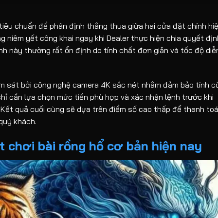
 tiêu chuẩn để phân định thắng thua giữa hai cửa đặt chính hi
 niêm yết công khai ngay khi Dealer thực hiện chia quyết địn
ình này thường rất ổn định do tính chất đơn giản và tốc độ diễ
m sát bởi công nghệ camera 4K sắc nét nhằm đảm bảo tính c
hỉ cần lựa chọn mức tiền phù hợp và xác nhận lệnh trước khi
. Kết quả cuối cùng sẽ dựa trên điểm số cao thấp để thanh to
 quý khách.
t chơi bài rồng hổ cơ bản hiện nay