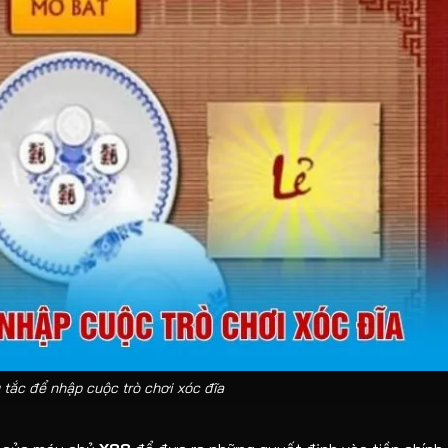
 tắc để nhập cuộc trò chơi xóc đĩa