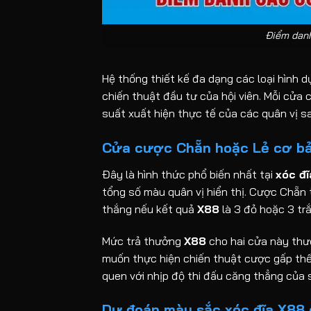
Điểm danh
Hệ thống thiết kế đa dạng các loại hình 
chiến thuật đầu tư của hội viên. Mỗi cửa
suất xuất hiện thực tế của các quân vị s
Cửa cược Chẵn hoặc Lẻ cơ b
Đây là hình thức phổ biến nhất tại
xóc đ
tổng số màu quân vị hiển thị. Cược Chẵn t
thắng nếu kết quả
X88
là 3 đỏ hoặc 3 tr
Mức trả thưởng
X88
cho hai cửa này thư
muốn thực hiện chiến thuật cược gấp thế
quen với nhịp độ thi đấu căng thẳng của
Dự đoán màu sắc xóc đĩa X88 