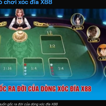
ò chơi xóc đĩa X88
guồn gốc ra đời của dòng xóc đĩa X88