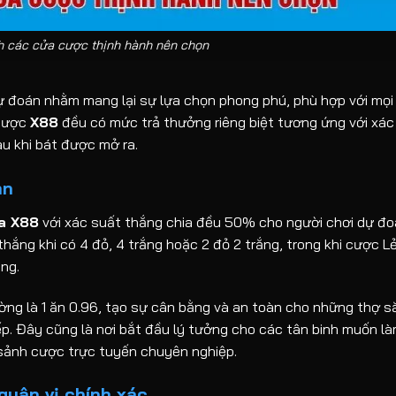
 các cửa cược thịnh hành nên chọn
dự đoán nhằm mang lại sự lựa chọn phong phú, phù hợp với mọi
 cược
X88
đều có mức trả thưởng riêng biệt tương ứng với xác
au khi bát được mở ra.
ản
ĩa X88
với xác suất thắng chia đều 50% cho người chơi dự đ
hắng khi có 4 đỏ, 4 trắng hoặc 2 đỏ 2 trắng, trong khi cược L
ắng.
ờng là 1 ăn 0.96, tạo sự cân bằng và an toàn cho những thợ s
p. Đây cũng là nơi bắt đầu lý tưởng cho các tân binh muốn l
 sảnh cược trực tuyến chuyên nghiệp.
quân vị chính xác