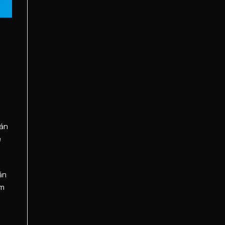
oán
ẻ
ăn
àm