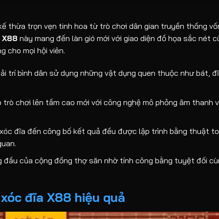
i kế thừa trọn vẹn tinh hoa từ trò chơi dân gian truyền thống vố
i
X88
này mang đến làn gió mới với giao diện đồ họa sắc nét 
 cho mọi hội viên.
giải trí bình dân sử dụng những vật dụng quen thuộc như bát, đ
 trò chơi lên tầm cao mới với công nghệ mô phỏng âm thanh 
 xóc đĩa đến công bố kết quả đều được lập trình bằng thuật t
quan.
àng đầu của cộng đồng thợ săn nhờ tính công bằng tuyệt đối c
xóc đĩa X88 hiệu quả