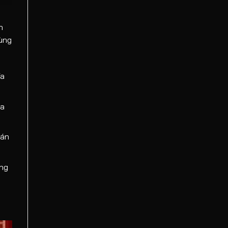
n
cùng
ĩa
va
oán
ùng