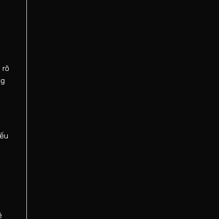
u
 rõ
ng
iếu
ẽ